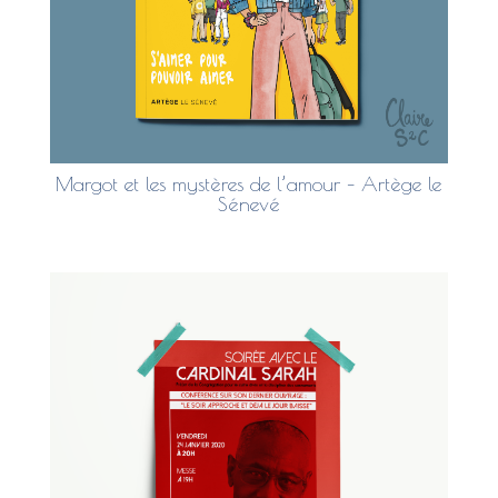
Margot et les mystères de l’amour – Artège le
Sénevé