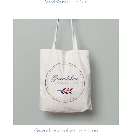
MeetWashing – Site
Gwendoline collection – Logo