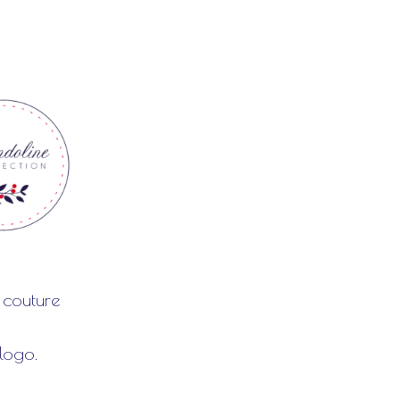
 couture
logo.