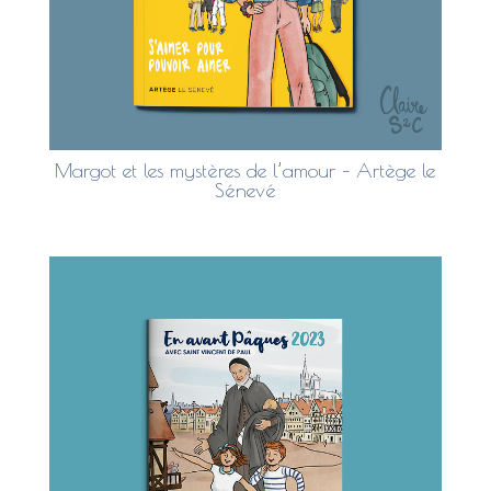
Margot et les mystères de l’amour – Artège le
Sénevé