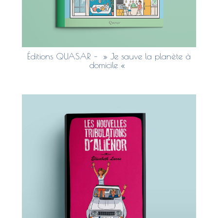
Éditions QUASAR – » Je sauve la planète à
domicile «