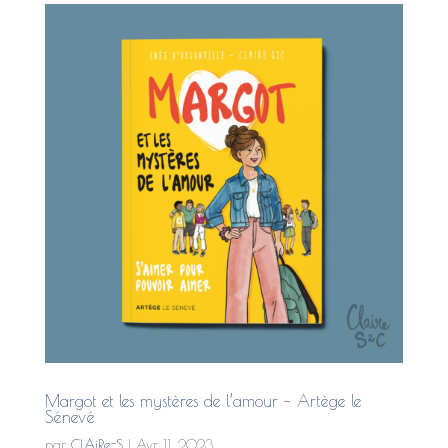
Margot et les mystères de l’amour – Artège le
Sénevé
par
ClAiRe-S
|
Avr 11, 2023