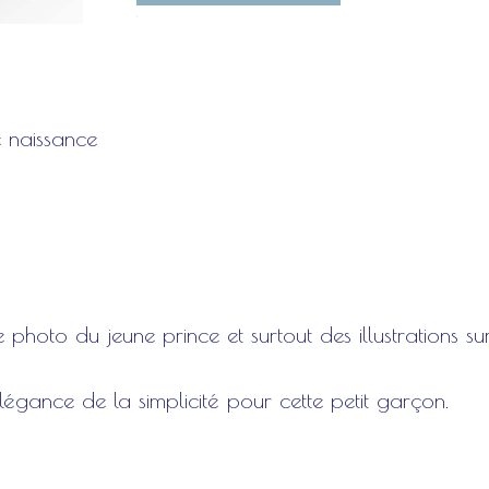
2
e naissance
 photo du jeune prince et surtout des illustrations su
légance de la simplicité pour cette petit garçon.