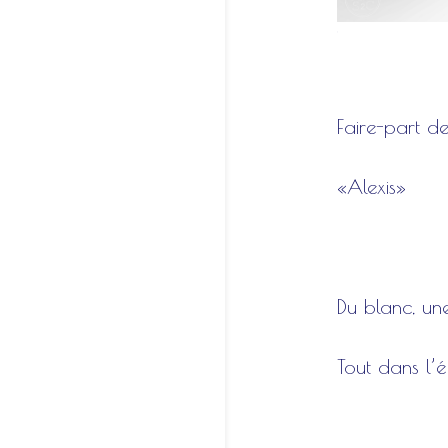
1
Faire-part d
«Alexis»
Du blanc, une
Tout dans l’é