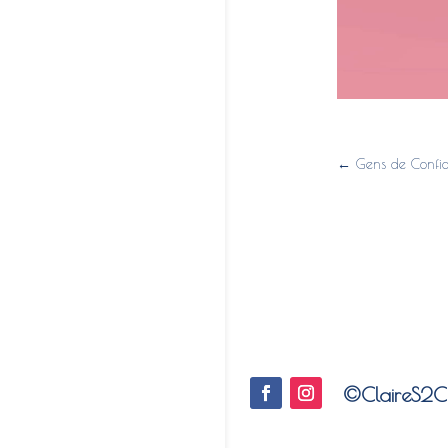
←
Gens de Confi
©ClaireS2C