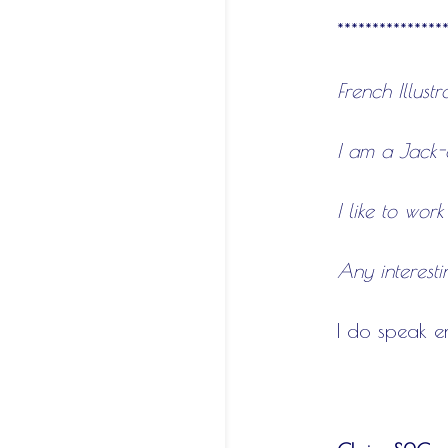
***************
French Illust
I am a Jack-o
I like to wor
Any interesti
I do speak en